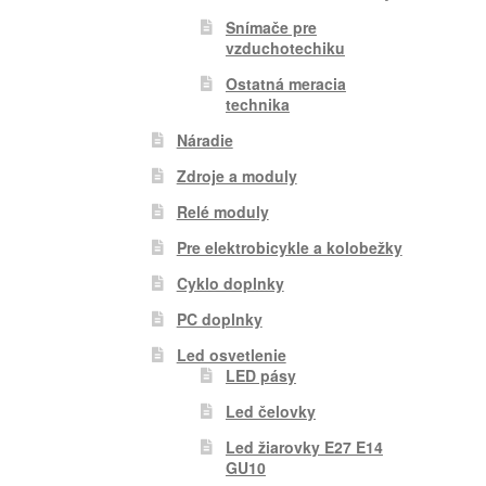
Snímače pre
vzduchotechiku
Ostatná meracia
technika
Náradie
Zdroje a moduly
Relé moduly
Pre elektrobicykle a kolobežky
Cyklo doplnky
PC doplnky
Led osvetlenie
LED pásy
Led čelovky
Led žiarovky E27 E14
GU10