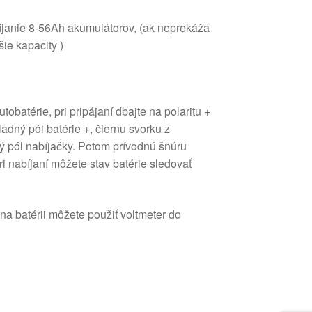
íjanie 8-56Ah akumulátorov, (ak neprekáža
šie kapacity )
tobatérie, pri pripájaní dbajte na polaritu +
ladný pól batérie +, čiernu svorku z
ný pól nabíjačky. Potom prívodnú šnúru
i nabíjaní môžete stav batérie sledovať
na batérii môžete použiť voltmeter do