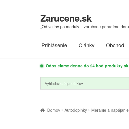
Zarucene.sk
Preskočiť
Preskočiť
na
na
„Od voltov po moduly – zaručene poradíme dor
navigáciu
obsah
Prihlásenie
Články
Obchod
Odosielame denne do 24 hod produkty s
Domov
Autodoplnky
Meranie a napájanie