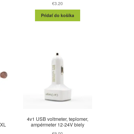
€
3.20
Pridať do košíka
4v1 USB voltmeter, teplomer,
 XL
ampérmeter 12-24V biely
€
9.00