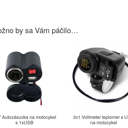
stránke
produktu.
žno by sa Vám páčilo…
 Autozásuvka na motocykel
3v1 Voltmeter teplomer s 
s 1xUSB
na motocykel