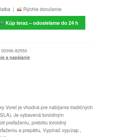
latba |
Rýchle doručenie
Kúp teraz – odosielame do 24 h
:
00396-82550
ie a napájanie
y Vorel je vhodná pre nabíjanie tradičných
(SLA). Je vybavená toroidným
ti preťaženiu, prebitiu toroidný
reťaženiu a prepätiu, Vypínač vyp/zap ,