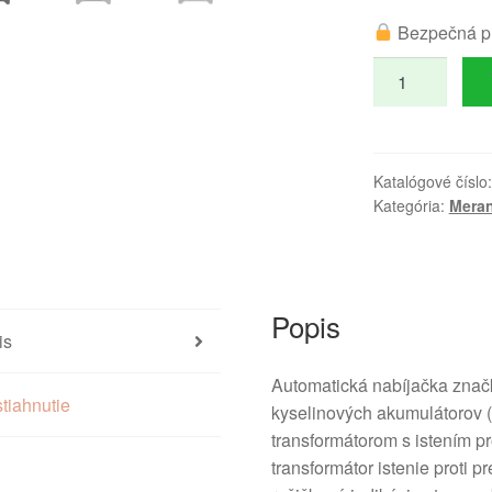
Bezpečná p
množstvo
Nabíjačka
kyselinových
autobaterií
12V
Katalógové číslo
Kategória:
Meran
Popis
is
Automatická nabíjačka značk
tiahnutie
kyselinových akumulátorov 
transformátorom s istením pro
transformátor istenie proti p