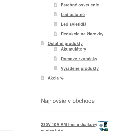
Farebné osvetlenie
Led ostatné
Led svietidlá
Redukcie na žiarovky
Ostatné produkty
Akumulátory
Domove zvončeky
Vyradené produkty
Akcia %
Najnovšie v obchode
230V 10A AMT-mini dialkový
vypínač do