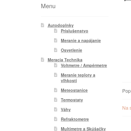
Menu
Autodoplnky
Príslušenstvo
Meranie a napájanie
Osvetlenie
Meracia Technika
Voltmetre / Ampérmetre
Meranie teploty a
vlhkosti
Meteostanice
Pop
Termostaty
Na s
Váhy
Refraktometre
Multimetre a Skúšačky