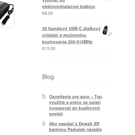
elektroinštalačnej krabice
€
8.00
20 Kanálový USB-C diaľkový
ovládač s možnosťou
kopírovania 300-915MHz
€
13.00
Blog
Osvetlenie pre auto – Typ,
využitie a prečo sa oplatí
investovať do kvalitných
svetiel
Ako napájať s Dewalt XR
batériou Parkside náradie