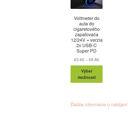
Voltmeter do
auta do
cigaretového
zapaľovača
12/24V + verzia
2x USB-C
Super PD
Price
€
3.60
–
€
8.80
range:
Tento
Výber
€3.60
produkt
možností
through
má
€8.80
viacero
variantov.
Možnosti
Ďalšie informácie o nabíjaní
si
môžete
vybrať
na