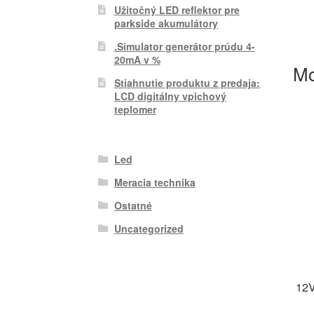
Užitočný LED reflektor pre
parkside akumulátory
.Simulator generátor prúdu 4-
20mA v %
Mo
Stiahnutie produktu z predaja:
LCD digitálny vpichový
teplomer
Led
Meracia technika
Ostatné
Uncategorized
12V