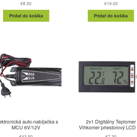
€
8.50
€
19.00
Pridať do košíka
Pridať do košíka
ektronická auto-nabíjačka s
2v1 Digitálny Teplomer
MCU 6V/12V
Vlhkomer priestorový LCD
€
43.50
€
7.30