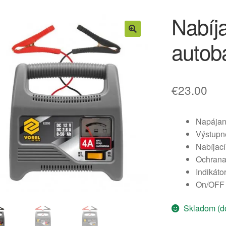
Nabíj
autoba
€
23.00
Napájan
Výstupn
Nabíjací
Ochrana 
Indikáto
On/OFF 
Skladom (do