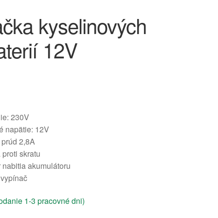
ačka kyselinových
terií 12V
ie: 230V
é napätie: 12V
 prúd 2,8A
proti skratu
r nabitia akumulátoru
vypínač
danie 1-3 pracovné dni)