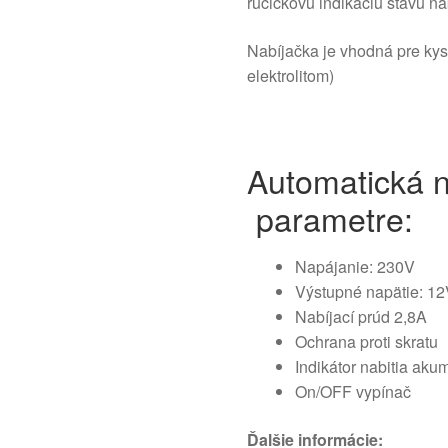
ručičkovú indikáciu stavu nab
Nabíjačka je vhodná pre kys
elektrolitom)
Automatická n
parametre:
Napájanie: 230V
Výstupné napätie: 1
Nabíjací prúd 2,8A
Ochrana proti skratu
Indikátor nabitia aku
On/OFF vypínač
Ďalšie informácie: