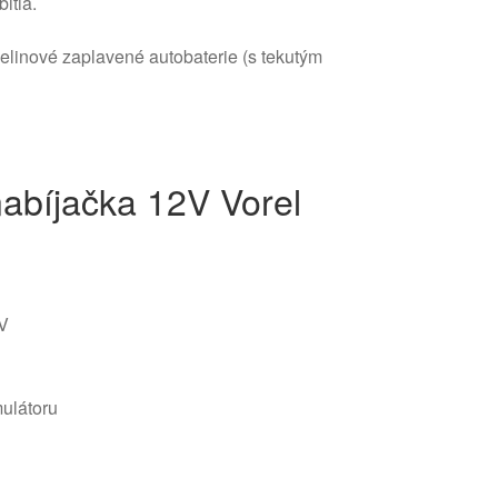
itia.
elinové zaplavené autobaterie (s tekutým
abíjačka 12V Vorel
2V
mulátoru