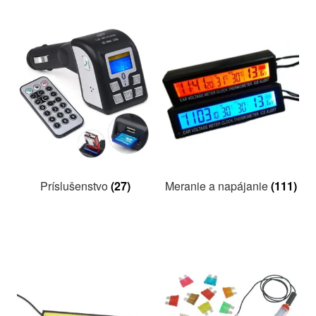
podradené
menu
Rozbaliť
Rozbaliť
Ostatné
Blog
podradené
podrade
produkty
menu
menu
Kontakt
Príslušenstvo
(27)
Meranie a napájanie
(111)