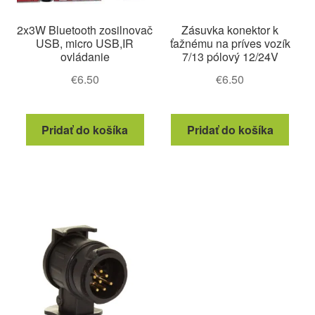
2x3W Bluetooth zosilnovač
Zásuvka konektor k
USB, micro USB,IR
ťažnému na príves vozík
ovládanie
7/13 pólový 12/24V
€
6.50
€
6.50
Pridať do košíka
Pridať do košíka