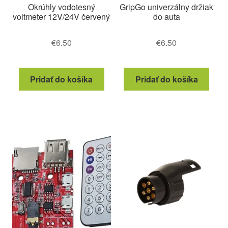
Okrúhly vodotesný
GripGo univerzálny držiak
voltmeter 12V/24V červený
do auta
€
6.50
€
6.50
Pridať do košíka
Pridať do košíka