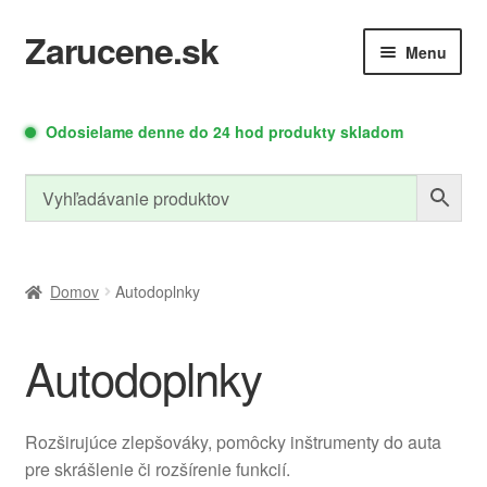
Zarucene.sk
Preskočiť
Preskočiť
Menu
na
na
navigáciu
obsah
Rozbaliť
Rozbaliť
Autodoplnky
Meracia
Odosielame denne do 24 hod produkty skladom
podradené
podrade
Technika
menu
menu
Relé moduly
Zdroje a moduly
Domov
Autodoplnky
Rozbaliť
Autodoplnky
Led osvetlenie
Náradie
podradené
menu
Rozširujúce zlepšováky, pomôcky inštrumenty do auta
Rozbaliť
Cyklo doplnky
PC doplnky
pre skrášlenie či rozšírenie funkcií.