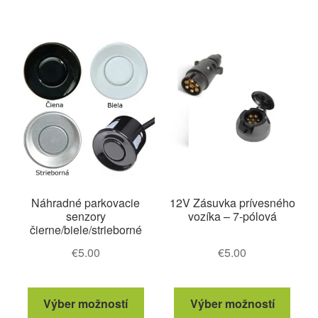
Náhradné parkovacie
12V Zásuvka prívesného
senzory
vozíka – 7-pólová
čierne/biele/strieborné
€
5.00
€
5.00
Tento
Tento
Výber možností
Výber možností
produkt
produ