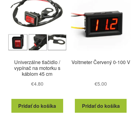
si
môže
vybra
na
strán
produ
Univerzálne tlačidlo /
Voltmeter Červený 0-100 V
vypínač na motorku s
káblom 45 cm
€
4.80
€
5.00
Pridať do košíka
Pridať do košíka