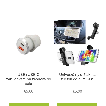
má
má
viacero
viace
variantov.
varia
Možnosti
Možn
si
si
môžete
môže
vybrať
vybra
na
na
stránke
strán
produktu.
produ
USB+USB C
Univerzálny držiak na
zabudovatelna zásuvka do
telefón do auta KG1
auta
€
5.00
€
5.30