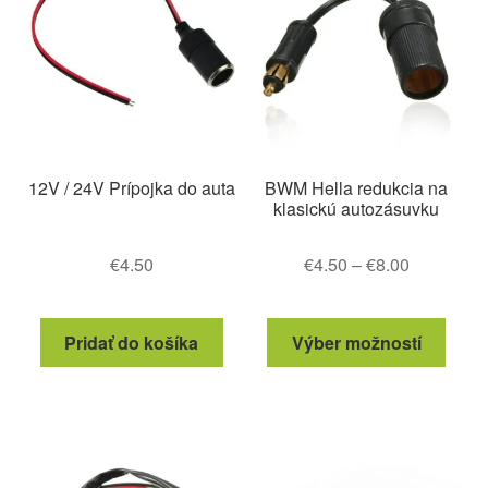
12V / 24V Prípojka do auta
BWM Hella redukcia na
klasickú autozásuvku
Price
€
4.50
€
4.50
–
€
8.00
range:
€4.50
Tento
Pridať do košíka
Výber možností
through
produ
€8.00
má
viace
varia
Možn