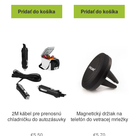
Pridať do košíka
Pridať do košíka
2M kábel pre prenosnú
Magnetický držiak na
chladničku do autozásuvky
telefón do vetracej mriežky
€
5.50
€
5.70