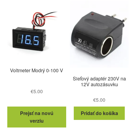
Voltmeter Modrý 0-100 V
Sieťový adaptér 230V na
12V autozásuvku
€
5.00
€
5.00
Prejsť na novú
Pridať do košíka
verziu