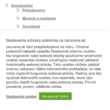
Autodoplnky
Príslušenstvo
Meranie a napájanie
Osvetlenie
Meracia Technika
Voltmetre / Ampérmetre
Nastavenie ochrany súkromia na zarucene.sk
zarucene.sk Vám prispôsobujeme na mieru. Chceme
Meranie teploty a vlhkosti
poskytnúť najlepšie výsledky Nastavenie súborov cookies
Na fungovanie našej webovej stránky používame nevyhnutné
Meteostanice
cookies (essential cookies) umožňujúce realizovať základné
Termostaty
funkcionality webovej stránky. Tieto cookies môžete zakázať
zmenou nastavení Vášho internetového prehliadača, čo však
Váhy
môže ovplyvniť fungovanie webovej stránky. Radi by sme tiež
využívali dobrovoľné cookies (non-essential), ktoré nám
Refraktometre
pomôžu zlepšiť fungovanie našej webovej stránky. Pre ich
povolenie, prosím, odkliknite súhlas.
Multimetre a Skúšačky
Snímače pre vzduchotechiku
Nastavenia cookies
Akceptovať všetko
0
Ostatná meracia technika