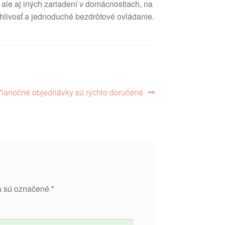
 ale aj iných zariadení v domácnostiach, na
ahlivosť a jednoduché bezdrôtové ovládanie.
asledujúci
Vianočné objednávky sú rýchlo doručené
lánok:
a sú označené
*