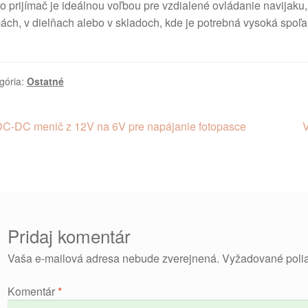
o prijímač je ideálnou voľbou pre vzdialené ovládanie navijaku,
ách, v dielňach alebo v skladoch, kde je potrebná vysoká spoľ
gória:
Ostatné
vigácia
redchádzajúci
N
DC-DC menič z 12V na 6V pre napájanie fotopasce
lánok:
č
ánku
Pridaj komentár
Vaša e-mailová adresa nebude zverejnená.
Vyžadované poli
Komentár
*