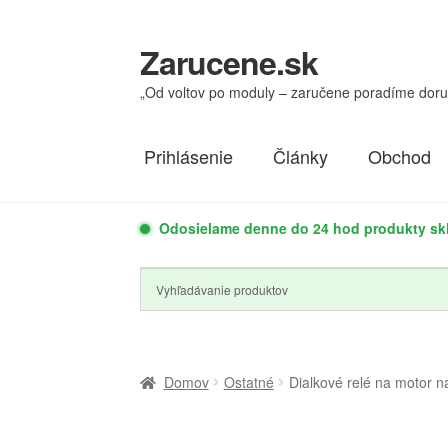
Zarucene.sk
Preskočiť
Preskočiť
na
na
„Od voltov po moduly – zaručene poradíme dor
navigáciu
obsah
Prihlásenie
Články
Obchod
Odosielame denne do 24 hod produkty s
Domov
Ostatné
Dialkové relé na motor n