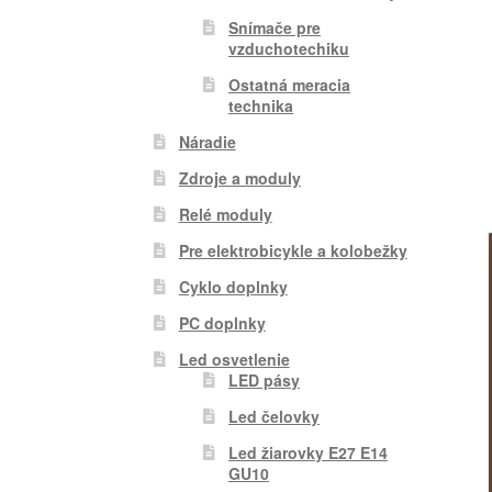
Snímače pre
vzduchotechiku
Ostatná meracia
technika
Náradie
Zdroje a moduly
Relé moduly
Pre elektrobicykle a kolobežky
Cyklo doplnky
PC doplnky
Led osvetlenie
LED pásy
Led čelovky
Led žiarovky E27 E14
GU10