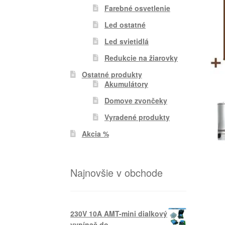
Farebné osvetlenie
Led ostatné
Led svietidlá
Redukcie na žiarovky
Ostatné produkty
Akumulátory
Domove zvončeky
Vyradené produkty
Akcia %
Najnovšie v obchode
230V 10A AMT-mini dialkový
vypínač do