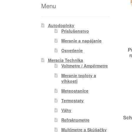
Menu
Autodoplnky
Príslušenstvo
Meranie a napájanie
P
Osvetlenie
r
Meracia Technika
Voltmetre / Ampérmetre
Meranie teploty a
vlhkosti
Meteostanice
Termostaty
Váhy
Sch
Refraktometre
Multimetre a Skúšačky