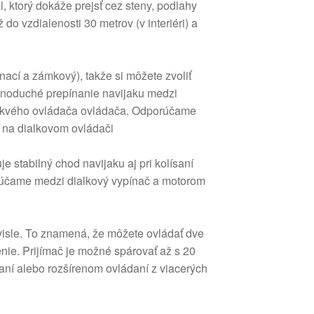
l, ktorý dokáže prejsť cez steny, podlahy
do vzdialenosti 30 metrov (v interiéri) a
ací a zámkový), takže si môžete zvoliť
ednoduché prepínanie navijaku medzi
alkvého ovládača ovládača. Odporúčame
a na dialkovom ovládači
 stabilný chod navijaku aj pri kolísaní
rúčame medzi dialkový vypínač a motorom
visle. To znamená, že môžete ovládať dve
nie. Prijímač je možné spárovať až s 20
aní alebo rozšírenom ovládaní z viacerých