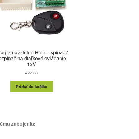
rogramovateľné Relé – spínač /
ozpínač na diaľkové ovládanie
12V
€
22.00
Pridať do košíka
éma zapojenia: