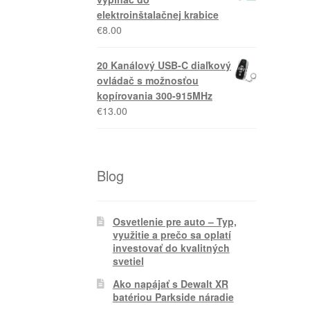
elektroinštalačnej krabice
€
8.00
20 Kanálový USB-C diaľkový
ovládač s možnosťou
kopírovania 300-915MHz
€
13.00
Blog
Osvetlenie pre auto – Typ,
využitie a prečo sa oplatí
investovať do kvalitných
svetiel
Ako napájať s Dewalt XR
batériou Parkside náradie