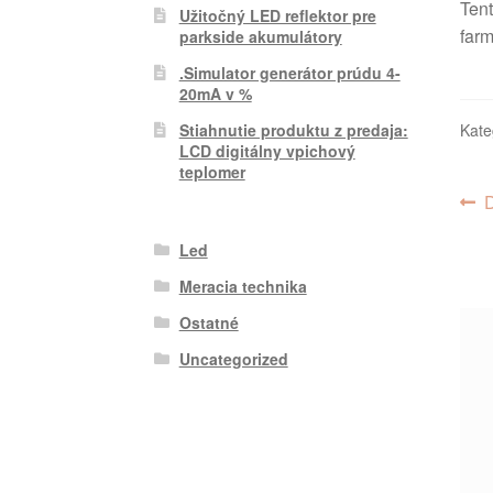
Tent
Užitočný LED reflektor pre
farm
parkside akumulátory
.Simulator generátor prúdu 4-
20mA v %
Kate
Stiahnutie produktu z predaja:
LCD digitálny vpichový
teplomer
Na
P
č
v
Led
čl
Meracia technika
Ostatné
Uncategorized