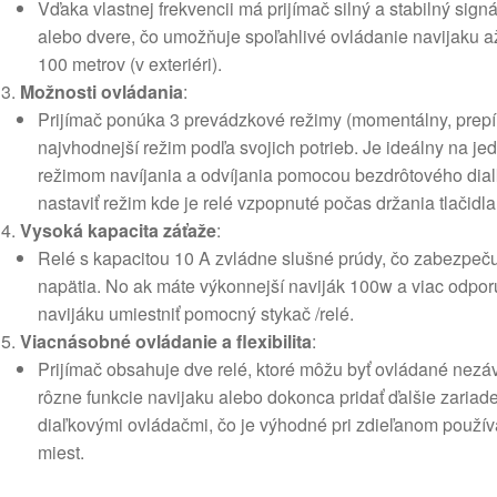
Vďaka vlastnej frekvencii má prijímač silný a stabilný signá
alebo dvere, čo umožňuje spoľahlivé ovládanie navijaku až 
100 metrov (v exteriéri).
Možnosti ovládania
:
Prijímač ponúka 3 prevádzkové režimy (momentálny, prepín
najvhodnejší režim podľa svojich potrieb. Je ideálny na j
režimom navíjania a odvíjania pomocou bezdrôtového di
nastaviť režim kde je relé vzpopnuté počas držania tlačidl
Vysoká kapacita záťaže
:
Relé s kapacitou 10 A zvládne slušné prúdy, čo zabezpečuje
napätia. No ak máte výkonnejší naviják 100w a viac odpo
navijáku umiestniť pomocný stykač /relé.
Viacnásobné ovládanie a flexibilita
:
Prijímač obsahuje dve relé, ktoré môžu byť ovládané nezá
rôzne funkcie navijaku alebo dokonca pridať ďalšie zariade
diaľkovými ovládačmi, čo je výhodné pri zdieľanom použív
miest.