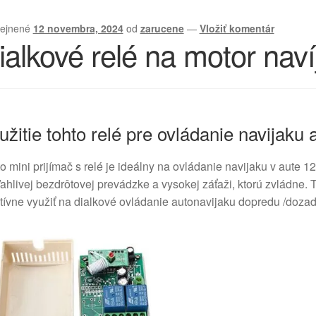
rejnené
12 novembra, 2024
od
zarucene
—
Vložiť komentár
ialkové relé na motor nav
užitie tohto relé pre ovládanie navijaku 
o mini prijímač s relé je ideálny na ovládanie navijaku v aute
ahlivej bezdrôtovej prevádzke a vysokej záťaži, ktorú zvládne. 
tívne využiť na dialkové ovládanie autonavijaku dopredu /doza