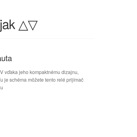
íjak △▽
auta
 12V vďaka jeho kompaktnému dizajnu,
Tu je schéma môžete tento relé prijímač
du