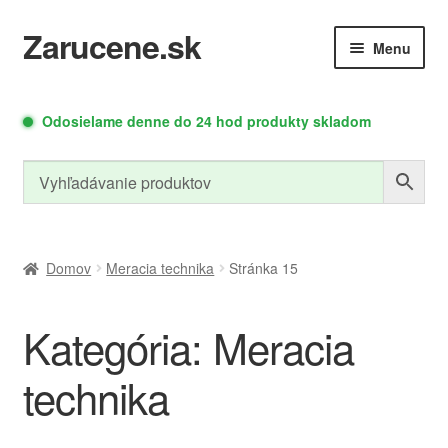
Zarucene.sk
Preskočiť
Preskočiť
Menu
na
na
navigáciu
obsah
Rozbaliť
Rozbaliť
Autodoplnky
Meracia
Odosielame denne do 24 hod produkty skladom
podradené
podrade
Technika
menu
menu
Relé moduly
Zdroje a moduly
Domov
Meracia technika
Stránka 15
Rozbaliť
Kategória:
Meracia
Led osvetlenie
Náradie
podradené
technika
menu
Rozbaliť
Cyklo doplnky
PC doplnky