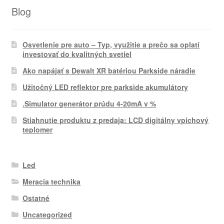
Blog
Osvetlenie pre auto – Typ, využitie a prečo sa oplatí
investovať do kvalitných svetiel
Ako napájať s Dewalt XR batériou Parkside náradie
Užitočný LED reflektor pre parkside akumulátory
.Simulator generátor prúdu 4-20mA v %
Stiahnutie produktu z predaja: LCD digitálny vpichový
teplomer
Led
Meracia technika
Ostatné
Uncategorized