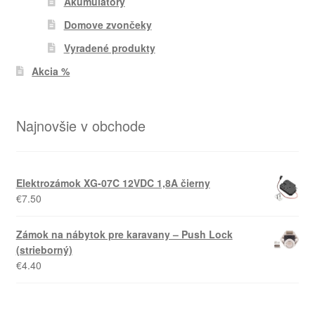
Akumulátory
Domove zvončeky
Vyradené produkty
Akcia %
Najnovšie v obchode
Elektrozámok XG-07C 12VDC 1,8A čierny
€
7.50
Zámok na nábytok pre karavany – Push Lock
(strieborný)
€
4.40