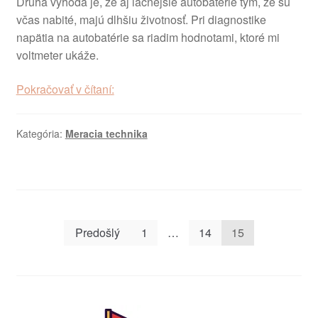
Druhá výhoda je, že aj lacnejšie autobatérie tým, že sú
včas nabité, majú dlhšiu životnosť. Pri diagnostike
napätia na autobatérie sa riadim hodnotami, ktoré mi
voltmeter ukáže.
Voltmeter
Pokračovať v čítaní:
do
auta
Kategória:
Meracia technika
–
meranie
stavu
batérie
Stránkovanie
Predošlý
1
…
14
15
príspevkov