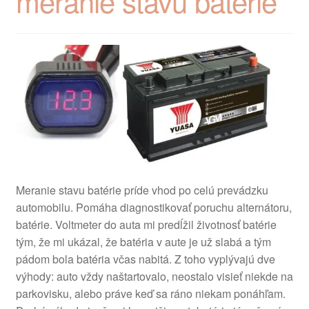
meranie stavu batérie
Meranie stavu batérie príde vhod po celú prevádzku
automobilu. Pomáha diagnostikovať poruchu alternátoru,
batérie. Voltmeter do auta mi predĺžil životnosť batérie
tým, že mi ukázal, že batéria v aute je už slabá a tým
pádom bola batéria včas nabitá. Z toho vyplývajú dve
výhody: auto vždy naštartovalo, neostalo visieť niekde na
parkovisku, alebo práve keď sa ráno niekam ponáhľam.