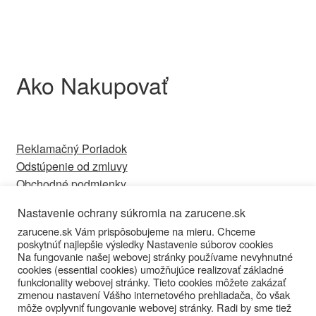
Ako Nakupovať
Reklamačný Poriadok
Odstúpenie od zmluvy
Obchodné podmienky
Ochrana osobných údajov
Nastavenie ochrany súkromia na zarucene.sk
Kontakt
zarucene.sk Vám prispôsobujeme na mieru. Chceme
poskytnúť najlepšie výsledky Nastavenie súborov cookies
Na fungovanie našej webovej stránky používame nevyhnutné
cookies (essential cookies) umožňujúce realizovať základné
funkcionality webovej stránky. Tieto cookies môžete zakázať
zmenou nastavení Vášho internetového prehliadača, čo však
© Zarucene.sk 2026
môže ovplyvniť fungovanie webovej stránky. Radi by sme tiež