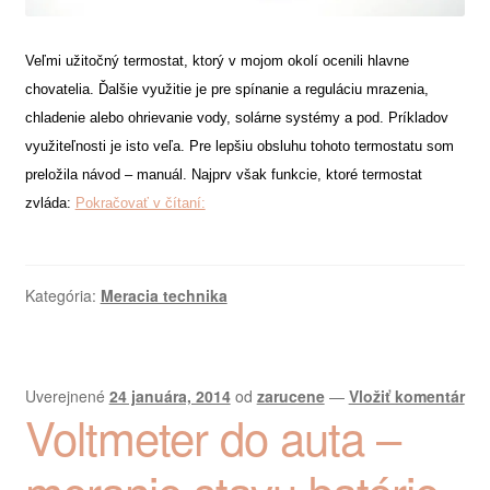
Veľmi užitočný termostat, ktorý v mojom okolí ocenili hlavne
chovatelia. Ďalšie využitie je pre spínanie a reguláciu mrazenia,
chladenie alebo ohrievanie vody, solárne systémy a pod. Príkladov
využiteľnosti je isto veľa. Pre lepšiu obsluhu tohoto termostatu som
preložila návod – manuál. Najprv však funkcie, ktoré termostat
Návod
zvláda:
Pokračovať v čítaní:
pre
termostat
(
blog
Kategória:
Meracia technika
)
Uverejnené
24 januára, 2014
od
zarucene
—
Vložiť komentár
Voltmeter do auta –