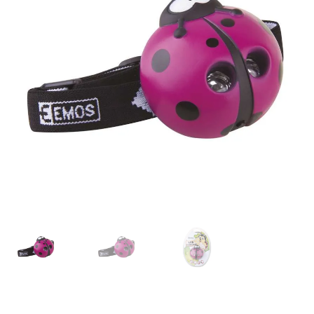
podradené
menu
Rozbaliť
Rozbaliť
Ostatné
Blog
podradené
podrade
produkty
menu
menu
Kontakt