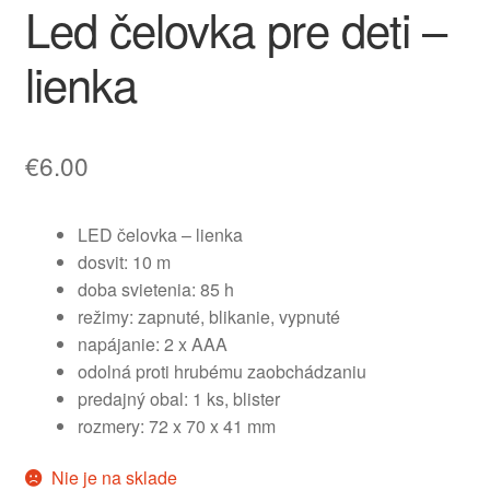
Led čelovka pre deti –
lienka
€
6.00
LED čelovka – lienka
dosvit: 10 m
doba svietenia: 85 h
režimy: zapnuté, blikanie, vypnuté
napájanie: 2 x AAA
odolná proti hrubému zaobchádzaniu
predajný obal: 1 ks, blister
rozmery: 72 x 70 x 41 mm
Nie je na sklade