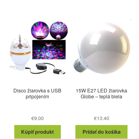
Disco žiarovka s USB
15W E27 LED žiarovka
pripojením
Globe – teplá biela
€
9.00
€
13.40
Kúpiť produkt
Pridať do košíka