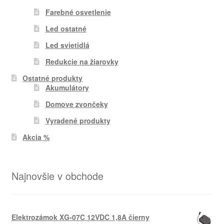
Farebné osvetlenie
Led ostatné
Led svietidlá
Redukcie na žiarovky
Ostatné produkty
Akumulátory
Domove zvončeky
Vyradené produkty
Akcia %
Najnovšie v obchode
Elektrozámok XG-07C 12VDC 1,8A čierny