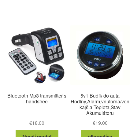
Bluetooth Mp3 transmitter s
5v1 Budík do auta
handsfree
Hodiny,Alarm,vnútorná/von
kajšia Teplota,Stav
Akumulátoru
€
18.00
€
19.00
Novší model
alternatíva