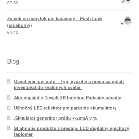
€
7.50
Zámok na nábytok pre karavany – Push Lock
(strieborný)
€
4.40
Blog
Osvetlenie pre auto – Typ, využitie a prečo sa oplatí
investovať do kvalitných svetiel
Ako napájať s Dewalt XR batériou Parkside náradie
Užitočný LED reflektor pre parkside akumulátory
.Simulator generátor prúdu 4-20mA v %
Stiahnutie produktu z predaja: LCD digitálny vpichový
teplomer