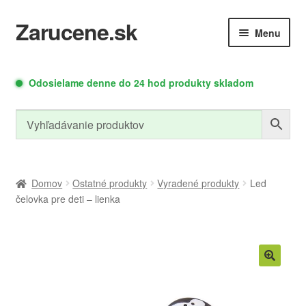
Zarucene.sk
Preskočiť
Preskočiť
Menu
na
na
navigáciu
obsah
Rozbaliť
Rozbaliť
Autodoplnky
Meracia
Odosielame denne do 24 hod produkty skladom
podradené
podrade
Technika
menu
menu
Relé moduly
Zdroje a moduly
Domov
Ostatné produkty
Vyradené produkty
Led
čelovka pre deti – lienka
Rozbaliť
Led osvetlenie
Náradie
podradené
menu
Rozbaliť
Cyklo doplnky
PC doplnky