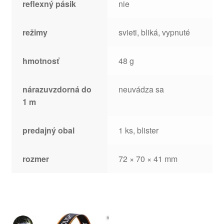
reflexný pásik
nie
režimy
svieti, bliká, vypnuté
hmotnosť
48 g
nárazuvzdorná do
neuvádza sa
1 m
predajný obal
1 ks, blister
rozmer
72 × 70 × 41 mm