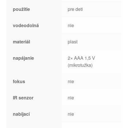
použitie
pre deti
vodeodolná
nie
materiál
plast
napájanie
2× AAA 1,5 V
(mikrotužka)
fokus
nie
IR senzor
nie
nabíjací
nie