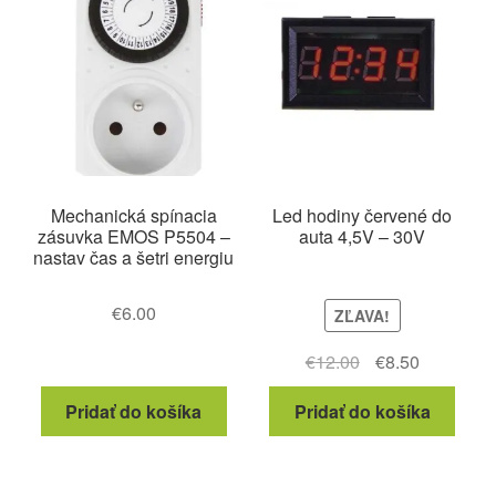
Mechanická spínacia
Led hodiny červené do
zásuvka EMOS P5504 –
auta 4,5V – 30V
nastav čas a šetri energiu
€
6.00
ZĽAVA!
Pôvodná
Aktuálna
€
12.00
€
8.50
cena
cena
Pridať do košíka
Pridať do košíka
bola:
je:
€12.00.
€8.50.