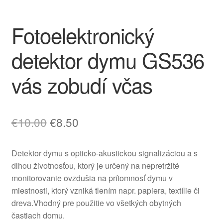
Fotoelektronický
detektor dymu GS536
vás zobudí včas
Pôvodná
Aktuálna
€
10.00
€
8.50
cena
cena
Detektor dymu s opticko-akustickou signalizáciou a s
bola:
je:
dlhou životnosťou, ktorý je určený na nepretržité
€10.00.
€8.50.
monitorovanie ovzdušia na prítomnosť dymu v
miestnosti, ktorý vzniká tlením napr. papiera, textílie či
dreva.Vhodný pre použitie vo všetkých obytných
častiach domu.