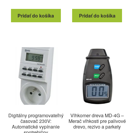
Pridať do košíka
Pridať do košíka
Digitálny programovateľný
Vlhkomer dreva MD-4G –
časovač 230V:
Merač vlhkosti pre palivové
Automatické vypínanie
drevo, rezivo a parkety
spotrebičov