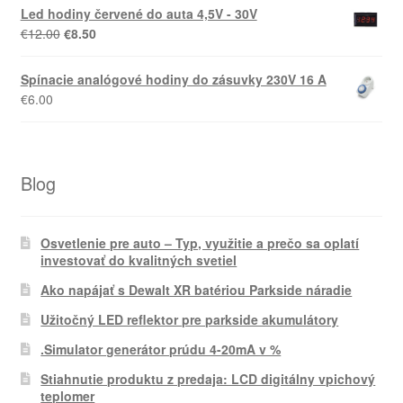
Led hodiny červené do auta 4,5V - 30V
Pôvodná
Aktuálna
€
12.00
€
8.50
cena
cena
bola:
je:
Spínacie analógové hodiny do zásuvky 230V 16 A
€12.00.
€8.50.
€
6.00
Blog
Osvetlenie pre auto – Typ, využitie a prečo sa oplatí
investovať do kvalitných svetiel
Ako napájať s Dewalt XR batériou Parkside náradie
Užitočný LED reflektor pre parkside akumulátory
.Simulator generátor prúdu 4-20mA v %
Stiahnutie produktu z predaja: LCD digitálny vpichový
teplomer