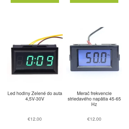
€12.00.
€8.50.
€15.00.
€9.80.
Led hodiny Zelené do auta
Merač frekvencie
4,5V-30V
striedavého napätia 45-65
Hz
€
12.00
€
12.00