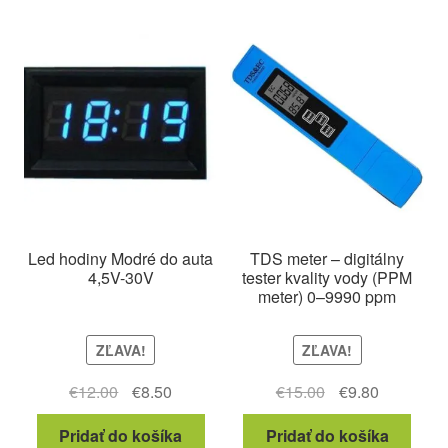
Led hodiny Modré do auta
TDS meter – digitálny
4,5V-30V
tester kvality vody (PPM
meter) 0–9990 ppm
ZĽAVA!
ZĽAVA!
Pôvodná
Aktuálna
Pôvodná
Aktuálna
€
12.00
€
8.50
€
15.00
€
9.80
cena
cena
cena
cena
Pridať do košíka
Pridať do košíka
bola:
je:
bola:
je: