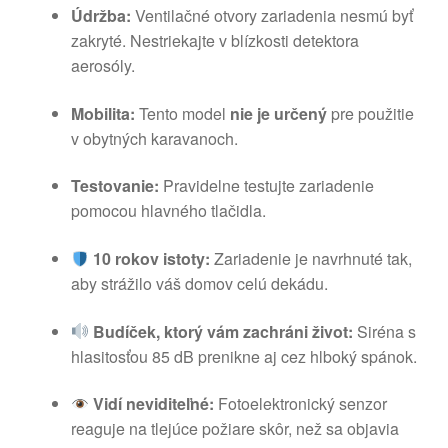
Údržba:
Ventilačné otvory zariadenia nesmú byť
zakryté. Nestriekajte v blízkosti detektora
aerosóly.
Mobilita:
Tento model
nie je určený
pre použitie
v obytných karavanoch.
Testovanie:
Pravidelne testujte zariadenie
pomocou hlavného tlačidla.
10 rokov istoty:
Zariadenie je navrhnuté tak,
aby strážilo váš domov celú dekádu.
Budíček, ktorý vám zachráni život:
Siréna s
hlasitosťou 85 dB prenikne aj cez hlboký spánok.
Vidí neviditeľné:
Fotoelektronický senzor
reaguje na tlejúce požiare skôr, než sa objavia