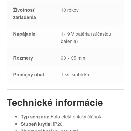
Životnosť
10 rokov
zariadenia
Napájanie
1× 9 V batéria (súčasťou
balenia)
Rozmery
90 × 35 mm
Predajný obal
1 ks, krabička
Technické informácie
Typ senzora:
Foto-elektronický článok
Stupeň krytia:
IP20