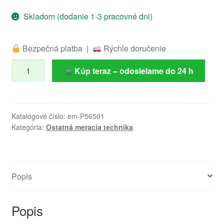
Skladom (dodanie 1-3 pracovné dni)
Bezpečná platba |
Rýchle doručenie
množstvo
Kúp teraz – odosielame do 24 h
Fotoelektronický
detektor
dymu
GS536
Katalógové číslo:
em-P56501
Kategória:
Ostatná meracia technika
vás
zobudí
včas
Popis
Popis