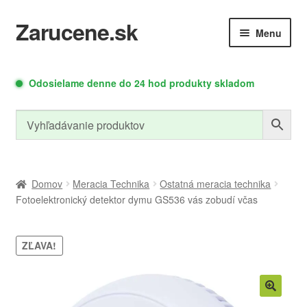
Zarucene.sk
Preskočiť
Preskočiť
Menu
na
na
navigáciu
obsah
Rozbaliť
Rozbaliť
Autodoplnky
Meracia
Odosielame denne do 24 hod produkty skladom
podradené
podrade
Technika
menu
menu
Relé moduly
Zdroje a moduly
Domov
Meracia Technika
Ostatná meracia technika
Fotoelektronický detektor dymu GS536 vás zobudí včas
Rozbaliť
Led osvetlenie
Náradie
podradené
ZĽAVA!
menu
Rozbaliť
Cyklo doplnky
PC doplnky