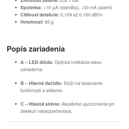
Životnosť batérie:
cca 1 rok
Spotreba:
<15 μA (standby), <30 mA (alarm)
Citlivosť detekcie:
0,109 až 0,160 dB/m
Hmotnosť:
65 g
Popis zariadenia
A – LED dióda:
Optická indikácia stavu
zariadenia.
B – Hlavné tlačidlo:
Slúži na testovanie
funkčnosti a stíšenie.
C – Hlasná siréna:
Akustické upozornenie pri
detekcii nebezpečenstva.