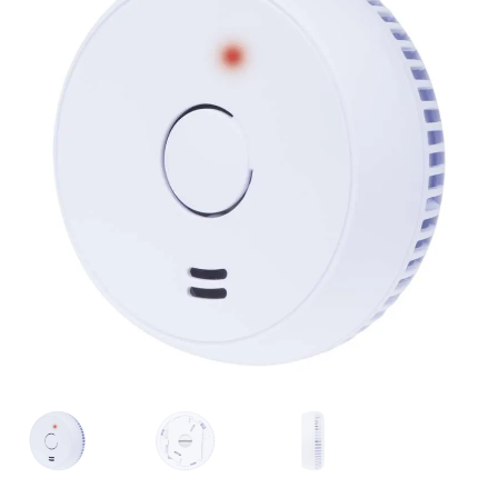
podradené
menu
Rozbaliť
Rozbaliť
Ostatné
Blog
podradené
podrade
produkty
menu
menu
Kontakt