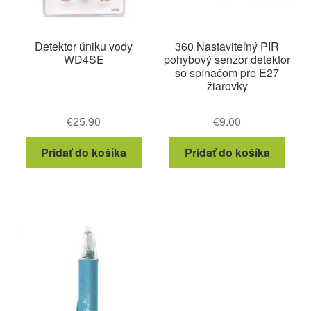
Detektor úniku vody
360 Nastaviteľný PIR
WD4SE
pohybový senzor detektor
so spínačom pre E27
žiarovky
€
25.90
€
9.00
Pridať do košíka
Pridať do košíka