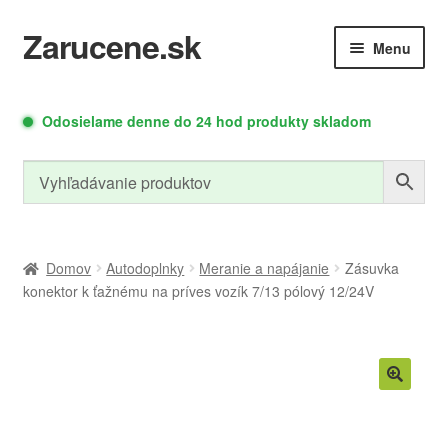
Zarucene.sk
Preskočiť
Preskočiť
Menu
na
na
navigáciu
obsah
Rozbaliť
Rozbaliť
Autodoplnky
Meracia
Odosielame denne do 24 hod produkty skladom
podradené
podrade
Technika
menu
menu
Relé moduly
Zdroje a moduly
Domov
Autodoplnky
Meranie a napájanie
Zásuvka
konektor k ťažnému na príves vozík 7/13 pólový 12/24V
Rozbaliť
Led osvetlenie
Náradie
podradené
menu
Rozbaliť
Cyklo doplnky
PC doplnky