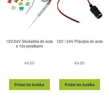
vybrať
na
stránke
produktu.
12V/24V Skúšačka do auta
12V / 24V Prípojka do auta
s 10x poistkami
€
4.50
€
4.50
Pridať do košíka
Pridať do košíka