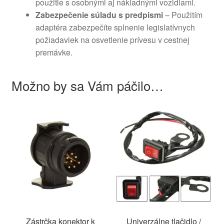
použitie s osobnými aj nákladnými vozidlami.
Zabezpečenie súladu s predpismi
– Použitím
adaptéra zabezpečíte splnenie legislatívnych
požiadaviek na osvetlenie prívesu v cestnej
premávke.
Možno by sa Vám páčilo…
Zástrčka konektor k
Univerzálne tlačidlo /