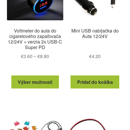
Voltmeter do auta do
Mini USB nabíjačka do
cigaretového zapaľovača
Auta 12/24V
12/24V + verzia 2x USB-C
Super PD
Price
€
3.60
–
€
8.80
€
4.20
range:
€3.60
through
Tento
Výber možností
Pridať do košíka
€8.80
produkt
má
viacero
variantov.
Možnosti
si
môžete