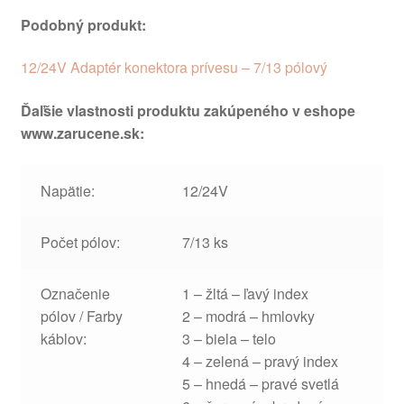
Podobný produkt:
12/24V Adaptér konektora prívesu – 7/13 pólový
Ďaľšie vlastnosti produktu zakúpeného v eshope
www.zarucene.sk:
Napätie:
12/24V
Počet pólov:
7/13 ks
Označenie
1 – žltá – ľavý index
pólov / Farby
2 – modrá – hmlovky
káblov:
3 – biela – telo
4 – zelená – pravý index
5 – hnedá – pravé svetlá