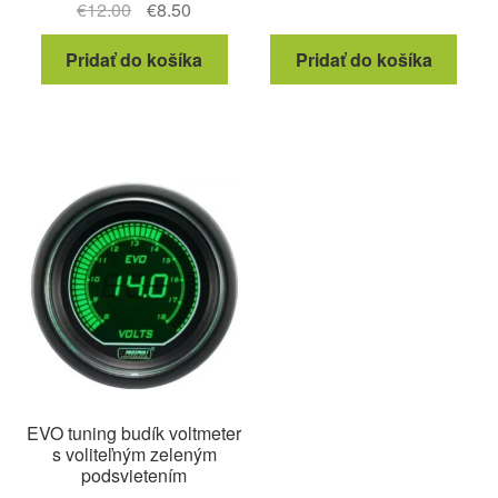
Pôvodná
Aktuálna
€
12.00
€
8.50
cena
cena
Pridať do košíka
Pridať do košíka
bola:
je:
€12.00.
€8.50.
EVO tuning budík voltmeter
s voliteľným zeleným
podsvietením