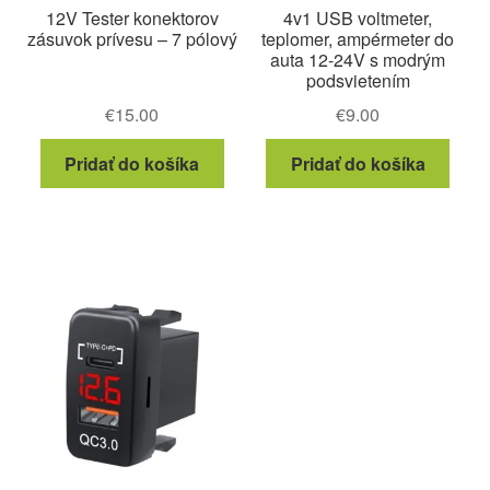
12V Tester konektorov
4v1 USB voltmeter,
zásuvok prívesu – 7 pólový
teplomer, ampérmeter do
auta 12-24V s modrým
podsvietením
€
15.00
€
9.00
Pridať do košíka
Pridať do košíka