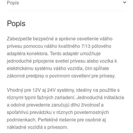
Popis
pólový
12/24V
Popis
Zabezpečte bezpečné a správne osvetlenie vášho
prívesu pomocou nášho kvalitného 7/13 pólového
adaptéra konektora. Tento adaptér umožňuje
jednoduché pripojenie svetiel prívesu alebo vozíka k
elektrickému systému vášho vozidla, čím spĺňate
zákonné predpisy o povinnom osvetlení pre prívesy.
Vhodný pre 12V aj 24V systémy, ideálny na použitie s
rôznymi typmi ťažných zariadení. Jednoduchá inštalácia
a odolné prevedenie zaručujú dlhú životnosť a
spoľahlivú prevádzku v rôznych poveternostných
podmienkach. Perfektné riešenie pre osobné aj
nákladné vozidlá s prívesom.