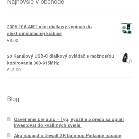
Najnovšie v obchode
230V 10A AMT-mini dialkový vypínač do
elektroinštalačnej krabice
€
8.00
20 Kanálový USB-C diaľkový ovládač s možnosťou
kopírovania 300-915MHz
€
13.00
Blog
Osvetlenie pre auto – Typ, využitie a prečo sa oplatí
investovať do kvalitných svetiel
Ako napájať s Dewalt XR batériou Parkside náradie