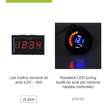
Led hodiny červené do
Racetech LED tuning
auta 4,5V – 30V
budík do auta pre meranie
napätia (voltmeter)
€
70.00
ZĽAVA!