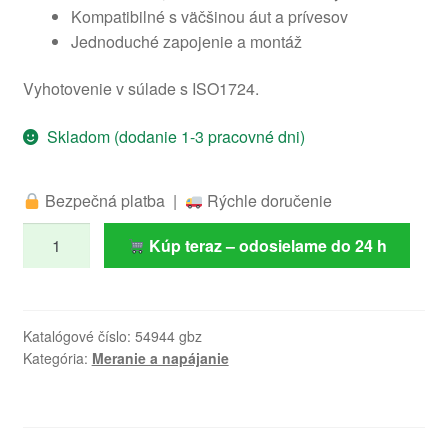
Kompatibilné s väčšinou áut a prívesov
Jednoduché zapojenie a montáž
Vyhotovenie v súlade s ISO1724.
Skladom (dodanie 1-3 pracovné dni)
Bezpečná platba |
Rýchle doručenie
množstvo
Kúp teraz – odosielame do 24 h
Zásuvka
konektor
k
ťažnému
Katalógové číslo:
54944 gbz
Kategória:
Meranie a napájanie
na
príves
vozík
7/13