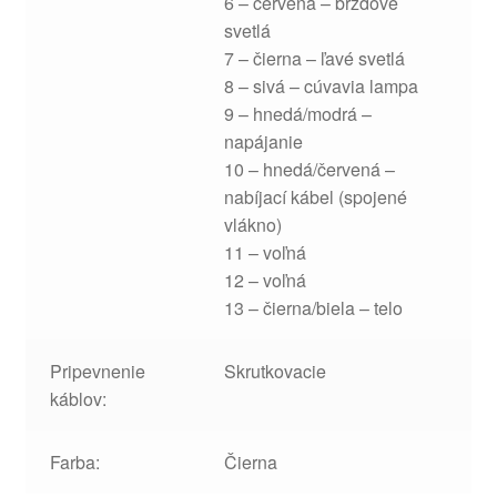
6 – červená – brzdové
svetlá
7 – čierna – ľavé svetlá
8 – sivá – cúvavia lampa
9 – hnedá/modrá –
napájanie
10 – hnedá/červená –
nabíjací kábel (spojené
vlákno)
11 – voľná
12 – voľná
13 – čierna/biela – telo
Pripevnenie
Skrutkovacie
káblov:
Farba:
Čierna