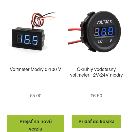
Voltmeter Modrý 0-100 V
Okrúhly vodotesný
voltmeter 12V/24V modrý
€
5.00
€
6.50
Prejsť na novú
Pridať do košíka
verziu