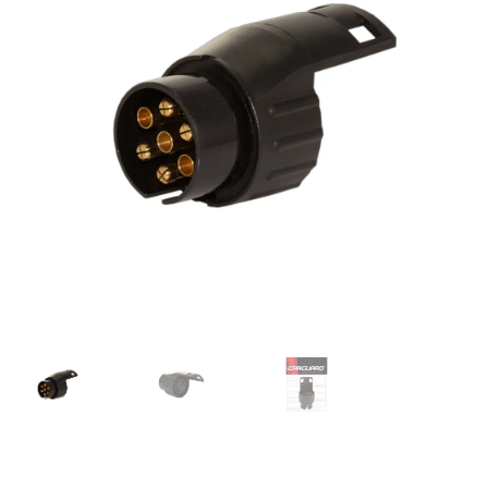
podradené
menu
Rozbaliť
Rozbaliť
Ostatné
Blog
podradené
podrade
produkty
menu
menu
Kontakt