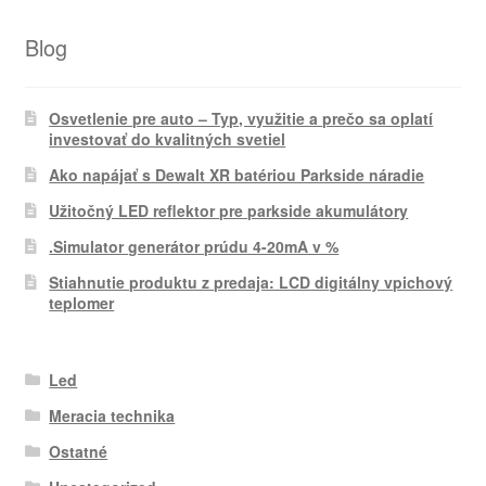
Blog
Osvetlenie pre auto – Typ, využitie a prečo sa oplatí
investovať do kvalitných svetiel
Ako napájať s Dewalt XR batériou Parkside náradie
Užitočný LED reflektor pre parkside akumulátory
.Simulator generátor prúdu 4-20mA v %
Stiahnutie produktu z predaja: LCD digitálny vpichový
teplomer
Led
Meracia technika
Ostatné