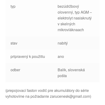
typ
bezúdržbový
olovenný, typ AGM –
elektrolyt nasiaknutý
v skelných
mikrovláknaach
stav
nabitý
pripravený k použitiu
ano
odber
Balik, slovenská
pošta
(prepojovací faston vodič pre akumulátory do série
vyhotovíme na požiadanie zarucenesk@gmail.com)