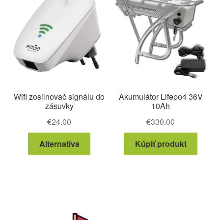
Wifi zosilnovač signálu do
Akumulátor Lifepo4 36V
zásuvky
10Ah
€
24.00
€
330.00
Alternatíva
Kúpiť produkt