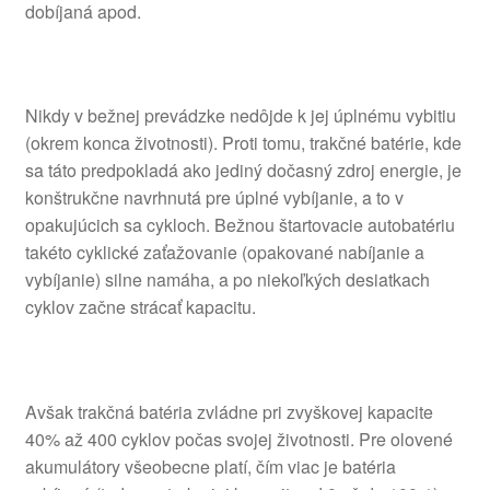
dobíjaná apod.
Nikdy v bežnej prevádzke nedôjde k jej úplnému vybitiu
(okrem konca životnosti). Proti tomu, trakčné batérie, kde
sa táto predpokladá ako jediný dočasný zdroj energie, je
konštrukčne navrhnutá pre úplné vybíjanie, a to v
opakujúcich sa cykloch. Bežnou štartovacie autobatériu
takéto cyklické zaťažovanie (opakované nabíjanie a
vybíjanie) silne namáha, a po niekoľkých desiatkach
cyklov začne strácať kapacitu.
Avšak trakčná batéria zvládne pri zvyškovej kapacite
40% až 400 cyklov počas svojej životnosti. Pre olovené
akumulátory všeobecne platí, čím viac je batéria