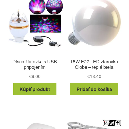
Disco žiarovka s USB
15W E27 LED žiarovka
pripojením
Globe – teplá biela
€
9.00
€
13.40
Kúpiť produkt
Pridať do košíka