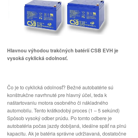
Hlavnou výhodou trakčných batérií CSB EVH je
vysoká cyklická odolnosť.
Čo je to cyklická odolnosť? Bežné autobatérie sú
konštrukčne navrhnuté pre hlavný účel, teda k
naštartovaniu motora osobného či nákladného
automobilu. Tento krátkodobý proces (1 – 5 sekúnd)
Spôsob vysoký odber prúdu. Po tomto odbere je
autobatéria počas jazdy dobíjaná, ideálne späť na plnú
kapacitu. Ak je batéria správne udržiavaná, dostatočne