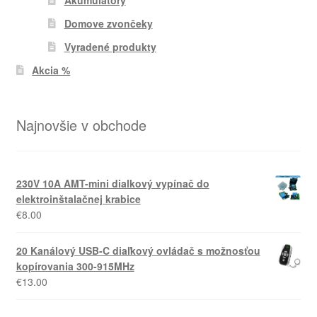
Akumulátory
Domove zvončeky
Vyradené produkty
Akcia %
Najnovšie v obchode
230V 10A AMT-mini dialkový vypínač do
elektroinštalačnej krabice
€
8.00
20 Kanálový USB-C diaľkový ovládač s možnosťou
kopírovania 300-915MHz
€
13.00