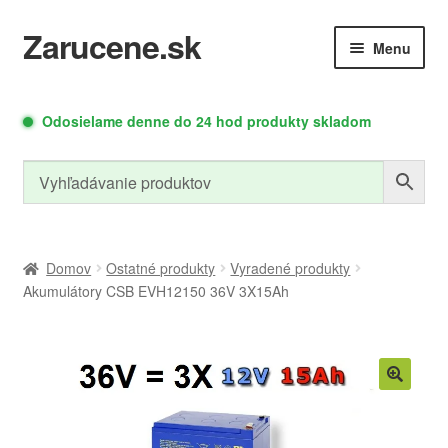
Zarucene.sk
Preskočiť
Preskočiť
Menu
na
na
navigáciu
obsah
Rozbaliť
Rozbaliť
Autodoplnky
Meracia
Odosielame denne do 24 hod produkty skladom
podradené
podrade
Technika
menu
menu
Relé moduly
Zdroje a moduly
Domov
Ostatné produkty
Vyradené produkty
Akumulátory CSB EVH12150 36V 3X15Ah
Rozbaliť
Led osvetlenie
Náradie
podradené
menu
Rozbaliť
Cyklo doplnky
PC doplnky