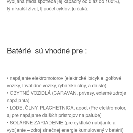
vybíjaná (teda spotreba jej kapacity od 0 až do 100%),
tým kratší život, tj počet cyklov, ju čaká.
Batérié sú vhodné pre :
• napájanie elektromotorov (elektrické bicykle ,golfové
vozíky, invalidné vozíky, rybárske člny, a ďalšie)
• OBYTNÉ VOZIDLÁ (CARAVAN, prívesy, externé zdroje
napájania)
• LODE, ČLNY, PLACHETNICA, apod. (Pre elektromotor,
aj pre napájanie ďalších prístrojov na palube)
• SOLÁRNE ZARIADENIE (pre cyklické nabíjanie a
vybíjanie – zdroj slnečnej energie kumulovaný v batérii)