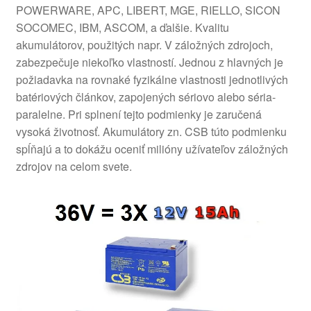
POWERWARE, APC, LIBERT, MGE, RIELLO, SICON
SOCOMEC, IBM, ASCOM, a ďalšie. Kvalitu
akumulátorov, použitých napr. V záložných zdrojoch,
zabezpečuje niekoľko vlastností. Jednou z hlavných je
požiadavka na rovnaké fyzikálne vlastnosti jednotlivých
batériových článkov, zapojených sériovo alebo séria-
paralelne. Pri splnení tejto podmienky je zaručená
vysoká životnosť. Akumulátory zn. CSB túto podmienku
spĺňajú a to dokážu oceniť milióny užívateľov záložných
zdrojov na celom svete.