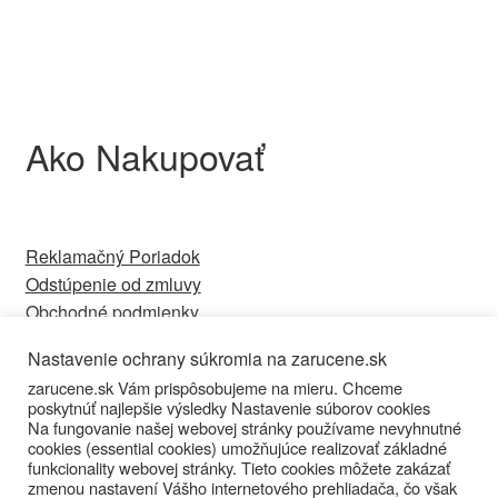
Ako Nakupovať
Reklamačný Poriadok
Odstúpenie od zmluvy
Obchodné podmienky
Ochrana osobných údajov
Nastavenie ochrany súkromia na zarucene.sk
Kontakt
zarucene.sk Vám prispôsobujeme na mieru. Chceme
poskytnúť najlepšie výsledky Nastavenie súborov cookies
Na fungovanie našej webovej stránky používame nevyhnutné
cookies (essential cookies) umožňujúce realizovať základné
funkcionality webovej stránky. Tieto cookies môžete zakázať
zmenou nastavení Vášho internetového prehliadača, čo však