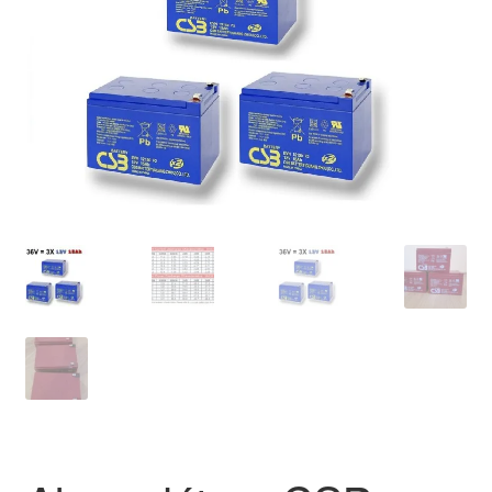
podradené
menu
Rozbaliť
Rozbaliť
Ostatné
Blog
podradené
podrade
produkty
menu
menu
Kontakt