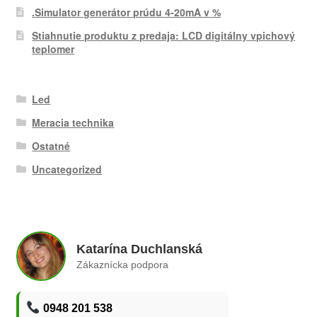
.Simulator generátor prúdu 4-20mA v %
Stiahnutie produktu z predaja: LCD digitálny vpichový
teplomer
Led
Meracia technika
Ostatné
Uncategorized
Katarína Duchlanská
Zákaznícka podpora
0948 201 538