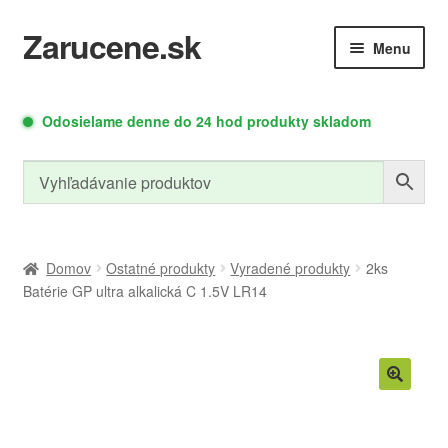
Zarucene.sk
Preskočiť
Preskočiť
Menu
na
na
navigáciu
obsah
Rozbaliť
Rozbaliť
Autodoplnky
Meracia
Odosielame denne do 24 hod produkty skladom
podradené
podrade
Technika
menu
menu
Relé moduly
Zdroje a moduly
Domov
Ostatné produkty
Vyradené produkty
2ks
Batérie GP ultra alkalická C 1.5V LR14
Rozbaliť
Led osvetlenie
Náradie
podradené
menu
Rozbaliť
Cyklo doplnky
PC doplnky