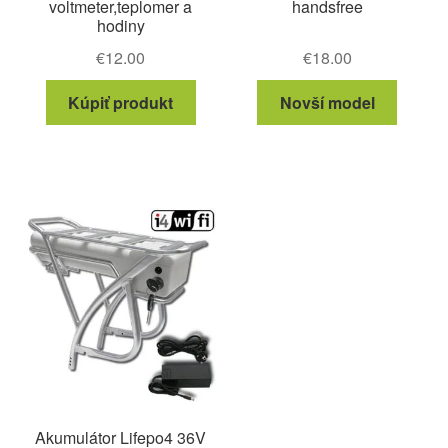
voltmeter,teplomer a
handsfree
hodiny
€
12.00
€
18.00
Kúpiť produkt
Novší model
Akumulátor Lifepo4 36V