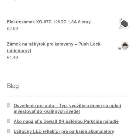
Elektrozámok XG-07C 12VDC 1,8A čierny
€
7.50
Zámok na nábytok pre karavany – Push Lock
(strieborný)
€
4.40
Blog
Osvetlenie pre auto – Typ, využitie a prečo sa oplatí
investovať do kvalitných svetiel
Ako napájať s Dewalt XR batériou Parkside náradie
Užitočný LED reflektor pre parkside akumulátory