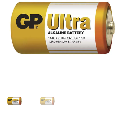
podradené
menu
Rozbaliť
Rozbaliť
Ostatné
Blog
podradené
podrade
produkty
menu
menu
Kontakt