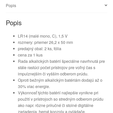
Popis
Popis
LR14 (malé mono, C), 1,5 V
rozmery: priemer 26,2 x 50 mm
predajný obal: 2 ks, fólia
cena za 1 kus
Rada alkalických batérií špeciálne navrhnutá pre
stále rastúci počet prístrojov pre voľný čas s
impulznejším či vyšším odberom prúdu.
Oproti bežným alkalickým batériám dodajú až o
30% viac energie.
Výkonnosť týchto batérií najlepšie vynikne pri
použití v prístrojoch so stredným odberom prúdu
ako napr. rôzne príručné či stolné digitálne
zariadenia, herné konzoly a ovládače,